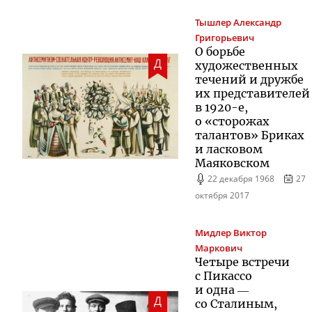
Тышлер
Александр
Григорьевич
О борьбе
Д
художественных
течений и дружбе
их представителей
в
1920-е
,
о «сторожах
талантов» Бриках
и ласковом
Маяковском
22 декабря 1968
27
октября 2017
Мидлер
Виктор
Маркович
Четыре встречи
с Пикассо
и одна ―
Д
со Сталиным,