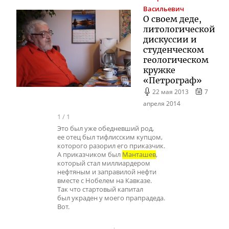
Васильевич
О своем деде,
литологической
дискуссии и
студенческом
геологическом
кружке
«Петрограф»
22 мая 2013
7
апреля 2014
1
/
1
Это был уже обедневший род,
ее отец был тифлисским купцом,
которого разорил его приказчик.
А приказчиком был
Манташев
,
который стал миллиардером
нефтяным и заправилой нефти
вместе с Нобелем на Кавказе.
Так что стартовый капитал
был украден у моего прапрадеда.
Вот.