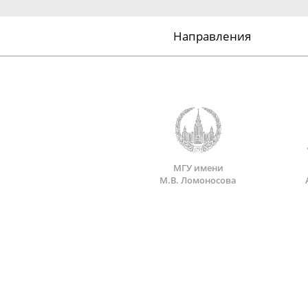
Направления
МГУ имени
М.В. Ломоносова