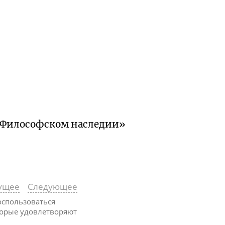
«Философском наследии»
ущее
Следующее
воспользоваться
оторые удовлетворяют