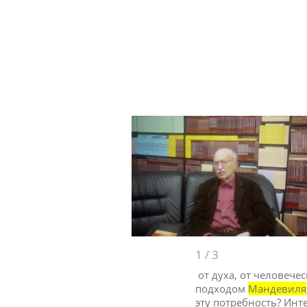
1
/
3
от духа, от человечес
подходом
Мандевиля
эту потребность? Инт