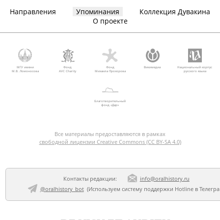
Направления
Упоминания
Коллекция Дувакина
О проекте
МГУ имени
Фонд
Фонд
Викимедиа
Национальный корпус
М.В. Ломоносова
AVC Charity
Михаила Прохорова
русского языка
Благотворительный
фонд «Дар»
Все материалы предоставляются в рамках
свободной лицензии Creative Commons (CC BY-SA 4.0)
Контакты редакции:
info@oralhistory.ru
@oralhistory_bot
(Используем
систему поддержки Hotline в Телегр