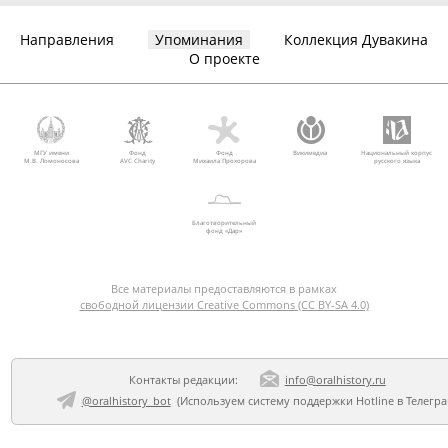
Направления
Упоминания
Коллекция Дувакина
О проекте
МГУ имени
Фонд
Фонд
Викимедиа
Национальный корпус
М.В. Ломоносова
AVC Charity
Михаила Прохорова
русского языка
Благотворительный
фонд «Дар»
Все материалы предоставляются в рамках
свободной лицензии Creative Commons (CC BY-SA 4.0)
Контакты редакции:
info@oralhistory.ru
@oralhistory_bot
(Используем
систему поддержки Hotline в Телегр