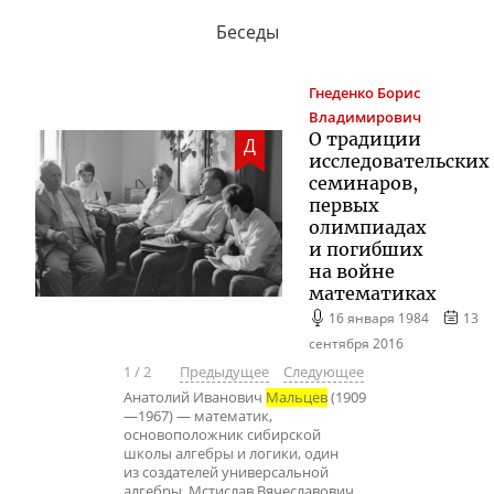
Беседы
Гнеденко
Борис
Владимирович
О традиции
Д
исследовательских
семинаров,
первых
олимпиадах
и погибших
на войне
математиках
16 января 1984
13
сентября 2016
1
/
2
Предыдущее
Следующее
​Анатолий Иванович
Мальцев
(1909
—1967) — математик,
основоположник сибирской
школы алгебры и логики, один
из создателей универсальной
алгебры. Мстислав Вячеславович