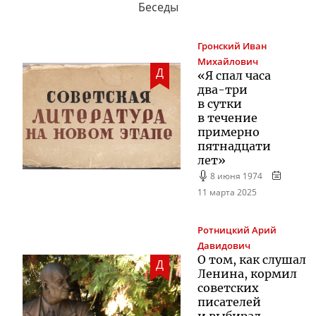
Беседы
Гронский
Иван
Михайлович
Д
«Я спал часа
два-три
в сутки
в течение
примерно
пятнадцати
лет»
8 июня 1974
11 марта 2025
Ротницкий
Арий
Давидович
О том, как слушал
Д
Ленина, кормил
советских
писателей
и выбирал