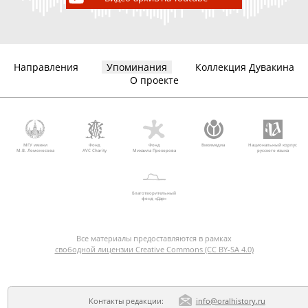
Направления
Упоминания
Коллекция Дувакина
О проекте
МГУ имени
Фонд
Фонд
Викимедиа
Национальный корпус
М.В. Ломоносова
AVC Charity
Михаила Прохорова
русского языка
Благотворительный
фонд «Дар»
Все материалы предоставляются в рамках
свободной лицензии Creative Commons (CC BY-SA 4.0)
Контакты редакции:
info@oralhistory.ru