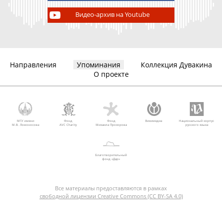
Видео-архив на Youtube
Направления
Упоминания
Коллекция Дувакина
О проекте
МГУ имени
Фонд
Фонд
Викимедиа
Национальный корпус
М.В. Ломоносова
AVC Charity
Михаила Прохорова
русского языка
Благотворительный
фонд «Дар»
Все материалы предоставляются в рамках
свободной лицензии Creative Commons (CC BY-SA 4.0)