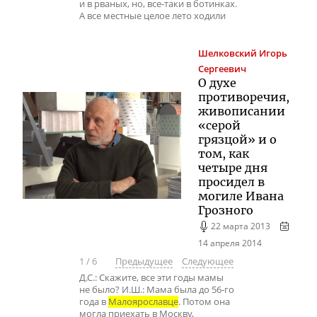
и в рваных, но, все-таки в ботинках.
А все местные целое лето ходили
Шелковский
Игорь
Сергеевич
О духе
противоречия,
живописании
«серой
грязцой» и о
том, как
четыре дня
просидел в
могиле Ивана
Грозного
22 марта 2013
14 апреля 2014
1
/
6
Предыдущее
Следующее
Д.С.: Скажите, все эти годы мамы
не было? И.Ш.: Мама была до 56-го
года в
Малоярославце
. Потом она
могла приехать в Москву,