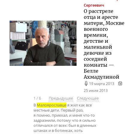
Сергеевич
О расстреле
отца и аресте
матери, Москве
военного
времени,
детстве и
маленькой
девочке из
соседней
комнаты —
Белле
Ахмадулиной
19 марта 2013
25 июля 2013
1
/
6
Предыдущее
Следующее
В
Малоярославце
я жил как все
местные дети. Первый раз,
я помню, приехал, и меня что-то
задразнили, потому что я сильно
отличался от всех: был в длинных
штанах и в ботинках, хоть