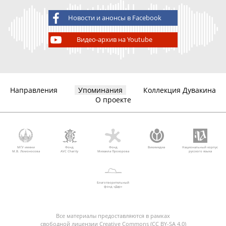
Новости и анонсы в Facebook
Видео-архив на Youtube
Направления
Упоминания
Коллекция Дувакина
О проекте
МГУ имени
Фонд
Фонд
Викимедиа
Национальный корпус
М.В. Ломоносова
AVC Charity
Михаила Прохорова
русского языка
Благотворительный
фонд «Дар»
Все материалы предоставляются в рамках
свободной лицензии Creative Commons (CC BY-SA 4.0)