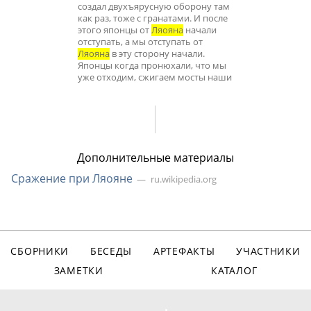
создал двухъярусную оборону там
как раз, тоже с гранатами. И после
этого японцы от
Ляояна
начали
отступать, а мы отступать от
Ляояна
в эту сторону начали.
Японцы когда пронюхали, что мы
уже отходим, сжигаем мосты наши
Дополнительные материалы
Сражение при Ляояне
ru.wikipedia.org
СБОРНИКИ
БЕСЕДЫ
АРТЕФАКТЫ
УЧАСТНИКИ
ЗАМЕТКИ
КАТАЛОГ