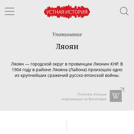
Упоминание
Ляоян
Л
яоян
—
городской округ
в
провинции
Ляонин
КНР
.
В
1904 году в районе Ляояна (Лайона) произошло
одно
из крупнейших сражений
русско-японской
войны
.
Поискать больше
информации на Википедии