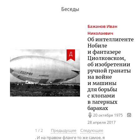
Беседы
Бажанов
Иван
Николаевич
Об интеллигенте
Нобиле
и фантазере
Д
Циолковском,
об изобретении
ручной гранаты
на войне
и машины
для борьбы
с клопами
в лагерных
бараках
20 октября 1975
28 апреля 2017
1
/
2
Предыдущее
Следующее
. И на правом фланге то же самое, я