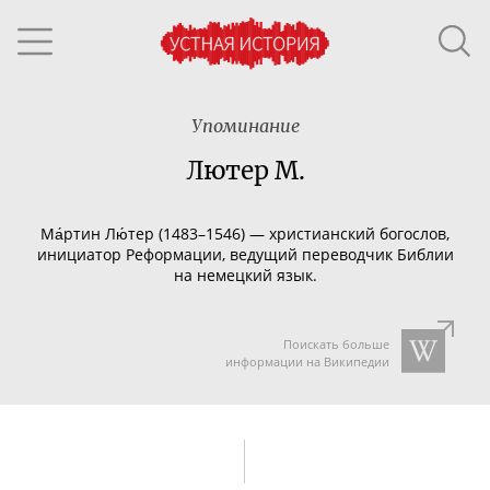
Упоминание
Лютер М.
Ма́ртин Лю́тер (14
83–154
6) — христианский богослов,
инициатор Реформации, ведущий переводчик Библии
на немецкий язык.
Поискать больше
информации на Википедии