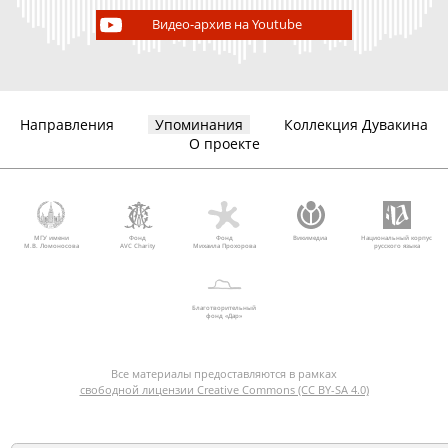
Видео-архив на Youtube
Направления
Упоминания
Коллекция Дувакина
О проекте
МГУ имени
Фонд
Фонд
Викимедиа
Национальный корпус
М.В. Ломоносова
AVC Charity
Михаила Прохорова
русского языка
Благотворительный
фонд «Дар»
Все материалы предоставляются в рамках
свободной лицензии Creative Commons (CC BY-SA 4.0)