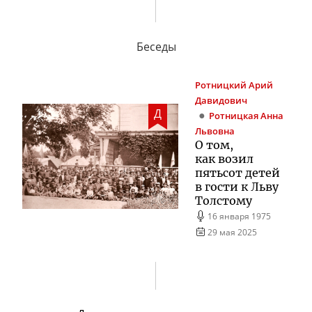
Беседы
Ротницкий
Арий
Давидович
Д
Ротницкая
Анна
Львовна
О том,
как возил
пятьсот детей
в гости к Льву
Толстому
16 января 1975
29 мая 2025