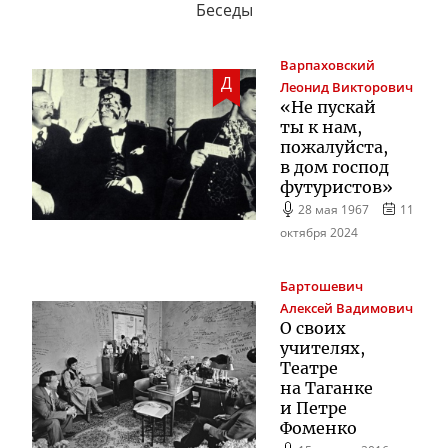
Беседы
Варпаховский
Д
Леонид Викторович
«Не пускай
ты к нам,
пожалуйста,
в дом господ
футуристов»
28 мая 1967
11
октября 2024
Бартошевич
Алексей Вадимович
О своих
учителях,
Театре
на Таганке
и Петре
Фоменко