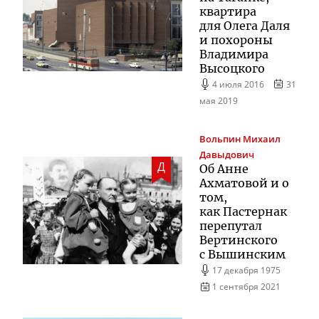
квартира
для Олега Даля
и похороны
Владимира
Высоцкого
4 июля 2016
31
мая 2019
Вольпин
Михаил
Давыдович
Д
Об Анне
Ахматовой и о
том,
как Пастернак
перепутал
Вертинского
с Вышинским
17 декабря 1975
1 сентября 2021