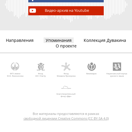
Видео-архив на Youtube
Направления
Упоминания
Коллекция Дувакина
О проекте
МГУ имени
Фонд
Фонд
Викимедиа
Национальный корпус
М.В. Ломоносова
AVC Charity
Михаила Прохорова
русского языка
Благотворительный
фонд «Дар»
Все материалы предоставляются в рамках
свободной лицензии Creative Commons (CC BY-SA 4.0)