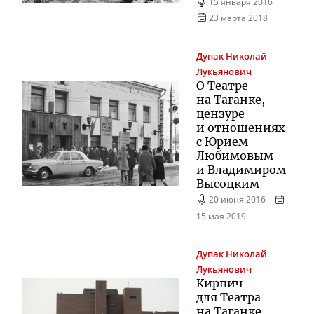
15 января 2016
23 марта 2018
Дупак
Николай
Лукьянович
О Театре
на Таганке,
цензуре
и отношениях
с Юрием
Любимовым
и Владимиром
Высоцким
20 июня 2016
15 мая 2019
Дупак
Николай
Лукьянович
Кирпич
для Театра
на Таганке,