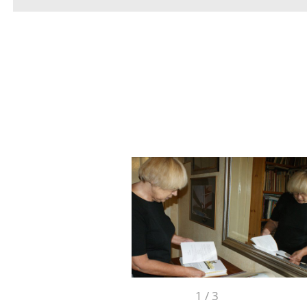
1
/
3