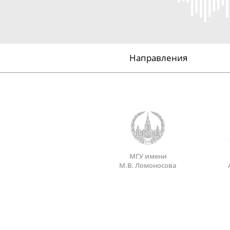
Направления
МГУ имени
М.В. Ломоносова