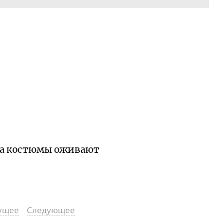
ь, а костюмы оживают
ущее
Следующее