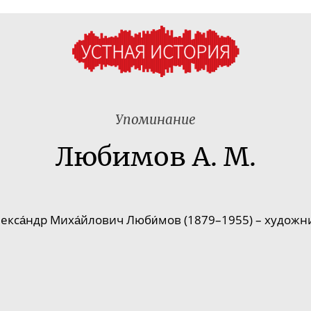
Упоминание
Любимов А. М.
екса́ндр Миха́йлович Люби́мов (18
79–195
5) – художн