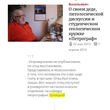
Васильевич
О своем деде,
литологической
дискуссии и
студенческом
геологическом
кружке
«Петрограф»
22 мая 2013
7
апреля 2014
1
/
1
. Опровержение не опубликовали,
но отца восстановили.
Представляете, в «Комсомолке»
о том, что поповское это и вас надо
гнать в три шеи. Отец был очень
ломан. Вот, значит, отец поступил
в университет на геологическое
отделение, на кафедру
петрографии.
Лучицкий