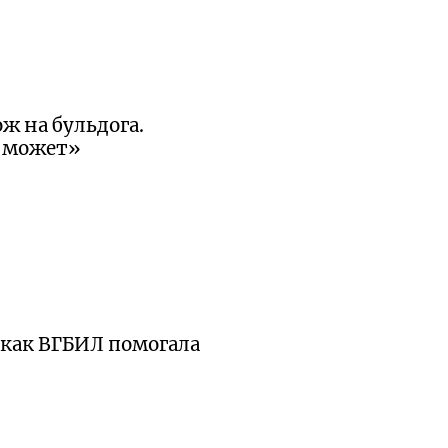
ж на бульдога.
е может»
 как ВГБИЛ помогала