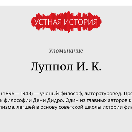
Упоминание
Луппол И. К.
 (1896—1943) —
ученый-философ
, литературовед. П
наток философии Дени Дидро. Один из главных авторов
лизма, легшей в основу советской школы истории фи