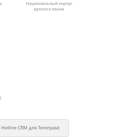
а
Национальный корпус
русского языка
)
м
Hotline CRM для Телеграм
)