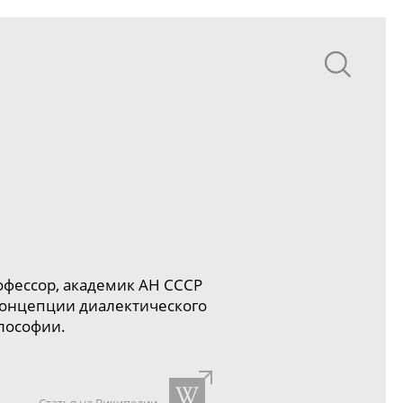
рофессор, академик АН СССР
 концепции диалектического
лософии.