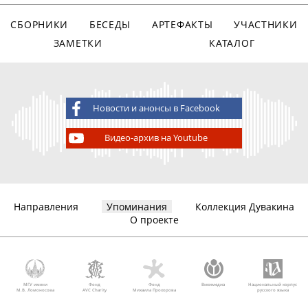
СБОРНИКИ
БЕСЕДЫ
АРТЕФАКТЫ
УЧАСТНИКИ
ЗАМЕТКИ
КАТАЛОГ
Новости и анонсы в Facebook
Видео-архив на Youtube
Направления
Упоминания
Коллекция Дувакина
О проекте
МГУ имени
Фонд
Фонд
Викимедиа
Национальный корпус
М.В. Ломоносова
AVC Charity
Михаила Прохорова
русского языка