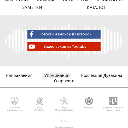
ЗАМЕТКИ
КАТАЛОГ
Новости и анонсы в Facebook
Видео-архив на Youtube
Направления
Упоминания
Коллекция Дувакина
О проекте
МГУ имени
Фонд
Фонд
Викимедиа
Национальный корпус
М.В. Ломоносова
AVC Charity
Михаила Прохорова
русского языка
Благотворительный