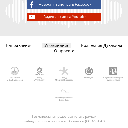
Новости и анонсы в Facebook
Видео-архив на Youtube
Направления
Упоминания
Коллекция Дувакина
О проекте
МГУ имени
Фонд
Фонд
Викимедиа
Национальный корпус
М.В. Ломоносова
AVC Charity
Михаила Прохорова
русского языка
Благотворительный
фонд «Дар»
Все материалы предоставляются в рамках
свободной лицензии Creative Commons (CC BY-SA 4.0)