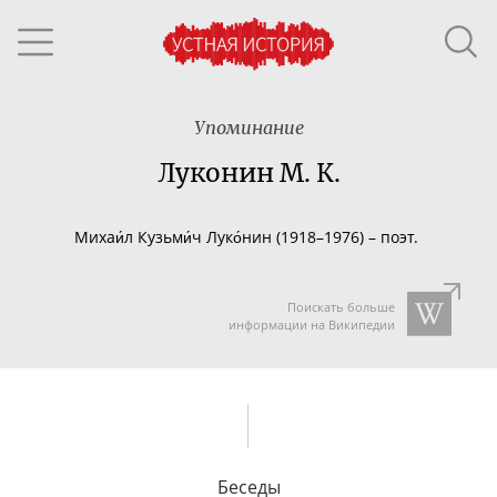
Упоминание
Луконин М. К.
Михаи́л Кузьми́ч Луко́нин (19
18–197
6) – поэт.
Поискать больше
информации на Википедии
Беседы