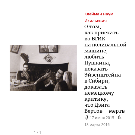
Клейман
Наум
Ихильевич
О том,
как приехать
во ВГИК
на поливальной
машине,
любить
Пушкина,
показать
Эйзенштейна
в Сибири,
доказать
немецкому
критику,
что Дзига
Вертов – мертв
17 июня 2015
18 марта 2016
1
/
1