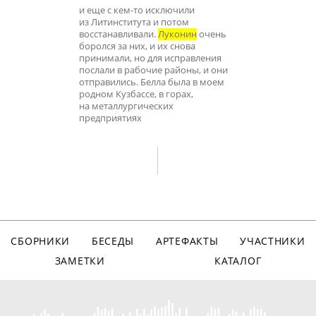
и еще с кем-то исключили
из Литинститута и потом
восстанавливали.
Луконин
очень
боролся за них, и их снова
принимали, но для исправления
послали в рабочие районы, и они
отправились. Белла была в моем
родном Кузбассе, в горах,
на металлургических
предприятиях
СБОРНИКИ
БЕСЕДЫ
АРТЕФАКТЫ
УЧАСТНИКИ
ЗАМЕТКИ
КАТАЛОГ