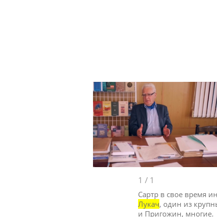
1
/
1
Сартр в свое время и
Лукач
, один из круп
и Пригожин, многие.