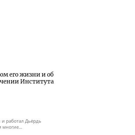
ом его жизни и об
ачении Института
л и работал Дьёрдь
ом многие…