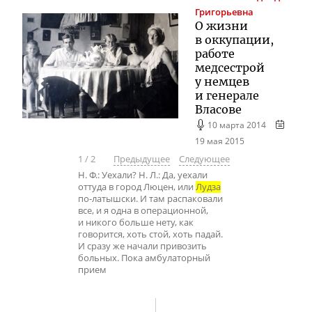
Григорьевна
О жизни
в оккупации,
работе
медсестрой
у немцев
и генерале
Власове
10 марта 2014
19 мая 2015
1
/
2
Предыдущее
Следующее
Н. Ф.: Уехали? Н. Л.: Да, уехали
оттуда в город Люцен, или
Лудза
по-латышски. И там распаковали
все, и я одна в операционной,
и никого больше нету, как
говорится, хоть стой, хоть падай.
И сразу же начали привозить
больных. Пока амбулаторный
прием