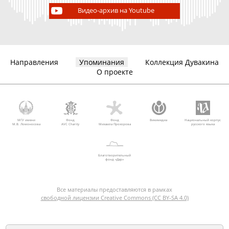
Видео-архив на Youtube
Направления
Упоминания
Коллекция Дувакина
О проекте
МГУ имени
Фонд
Фонд
Викимедиа
Национальный корпус
М.В. Ломоносова
AVC Charity
Михаила Прохорова
русского языка
Благотворительный
фонд «Дар»
Все материалы предоставляются в рамках
свободной лицензии Creative Commons (CC BY-SA 4.0)