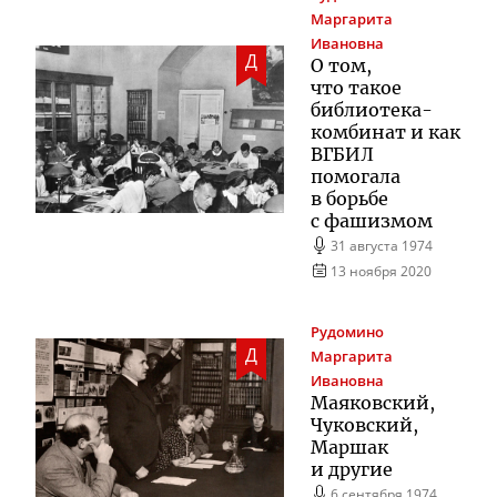
Маргарита
Ивановна
Д
О том,
что такое
библиотека-
комбинат
и как
ВГБИЛ
помогала
в борьбе
с фашизмом
31 августа 1974
13 ноября 2020
Рудомино
Д
Маргарита
Ивановна
Маяковский,
Чуковский,
Маршак
и другие
6 сентября 1974