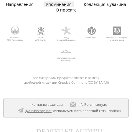
Направления
Упоминания
Коллекция Дувакина
О проекте
МГУ имени
Фонд
Фонд
Викимедиа
Национальный корпус
М.В. Ломоносова
AVC Charity
Михаила Прохорова
русского языка
Благотворительный
фонд «Дар»
Все материалы предоставляются в рамках
свободной лицензии Creative Commons (CC BY-SA 4.0)
Контакты редакции:
info@oralhistory.ru
@oralhistory_bot
(Используем
бота обратной связи Hotline
)
DE VISU ET AUDITU