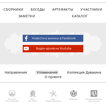
СБОРНИКИ
БЕСЕДЫ
АРТЕФАКТЫ
УЧАСТНИКИ
ЗАМЕТКИ
КАТАЛОГ
Новости и анонсы в Facebook
Видео-архив на Youtube
Направления
Упоминания
Коллекция Дувакина
О проекте
МГУ имени
Фонд
Фонд
Викимедиа
Национальный корпус
М.В. Ломоносова
AVC Charity
Михаила Прохорова
русского языка