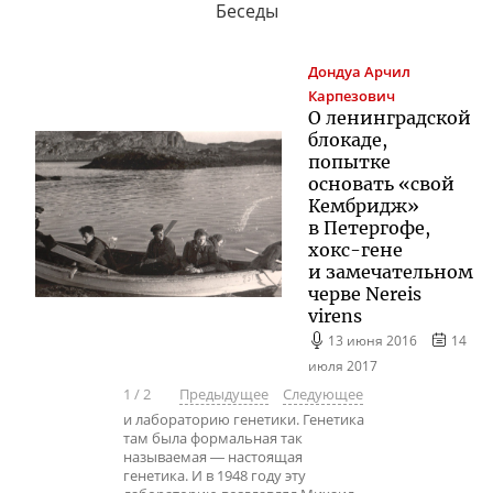
Беседы
Дондуа
Арчил
Карпезович
О ленинградской
блокаде,
попытке
основать «свой
Кембридж»
в Петергофе,
хокс-гене
и замечательном
черве Nereis
virens
13 июня 2016
14
июля 2017
1
/
2
Предыдущее
Следующее
и лабораторию генетики. Генетика
там была формальная так
называемая ― настоящая
генетика. И в 1948 году эту