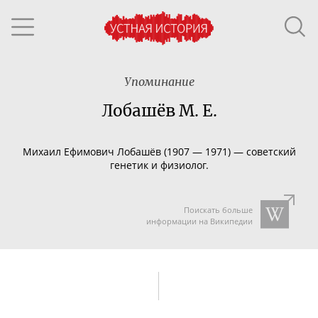
Упоминание
Лобашёв М. Е.
Михаил Ефимович Лобашёв
(
1907
— 1971
) —
советский
генетик
и
физиолог
.
Поискать больше
информации на Википедии