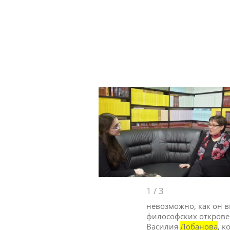
1
/
3
невозможно, как он в
философских откровен
Василия
Лобанова
, 