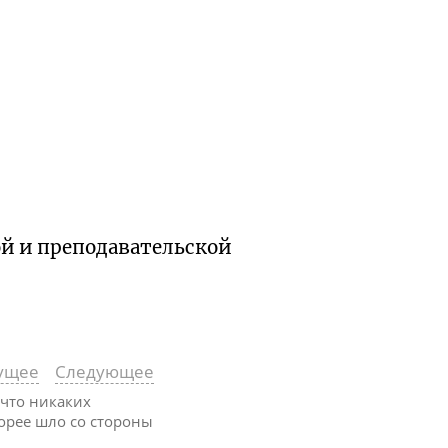
ой и преподавательской
ущее
Следующее
 что никаких
корее шло со стороны