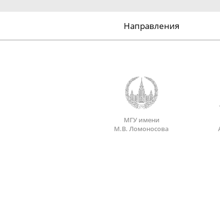
Направления
МГУ имени
М.В. Ломоносова