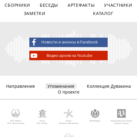
СБОРНИКИ
БЕСЕДЫ
АРТЕФАКТЫ
УЧАСТНИКИ
ЗАМЕТКИ
КАТАЛОГ
Новости и анонсы в Facebook
Видео-архив на Youtube
Направления
Упоминания
Коллекция Дувакина
О проекте
МГУ имени
Фонд
Фонд
Викимедиа
Национальный корпус
М.В. Ломоносова
AVC Charity
Михаила Прохорова
русского языка