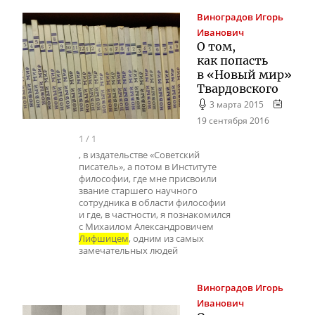
Виноградов
Игорь
Иванович
О том,
как попасть
в «Новый мир»
Твардовского
3 марта 2015
19 сентября 2016
1
/
1
, в издательстве «Советский
писатель», а потом в Институте
философии, где мне присвоили
звание старшего научного
сотрудника в области философии
и где, в частности, я познакомился
с Михаилом Александровичем
Лифшицем
, одним из самых
замечательных людей
Виноградов
Игорь
Иванович