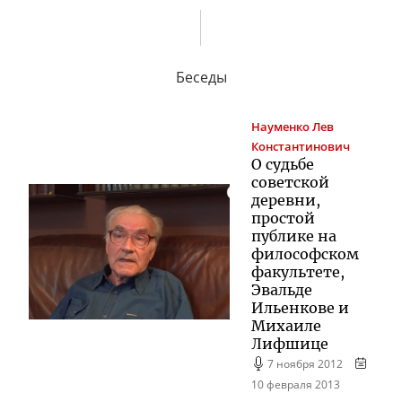
Беседы
Науменко
Лев
Константинович
О судьбе
советской
деревни,
простой
публике на
философском
факультете,
Эвальде
Ильенкове и
Михаиле
Лифшице
7 ноября 2012
10 февраля 2013