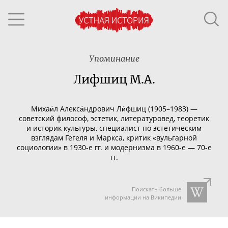
Упоминание
Лифшиц М.А.
Михаи́л Алекса́ндрович Ли́фшиц (19
05–198
3) —
советский философ, эстетик, литературовед, теоретик
и историк культуры, специалист по эстетическим
взглядам Гегеля и Маркса, критик «вульгарной
социологии» в
1930-е
гг. и модернизма в
1960-е
—
70-е
гг.
Поискать больше
информации на Википедии