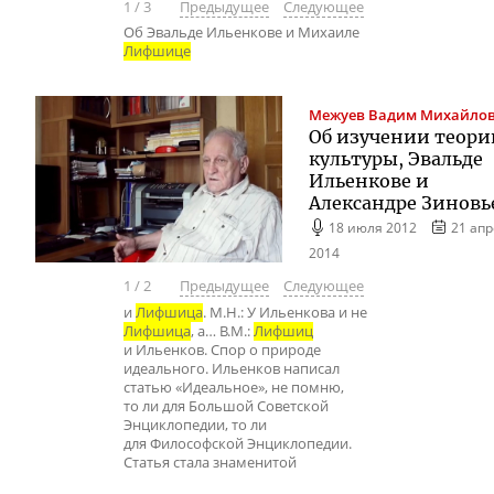
1
/
3
Предыдущее
Следующее
Об Эвальде Ильенкове и Михаиле
Лифшице
Межуев
Вадим Михайло
Об изучении теори
культуры, Эвальде
Ильенкове и
Александре Зиновь
18 июля 2012
21 ап
2014
1
/
2
Предыдущее
Следующее
и
Лифшица
. М.Н.: У Ильенкова и не
Лифшица
, а… В.М.:
Лифшиц
и Ильенков. Спор о природе
идеального. Ильенков написал
статью «Идеальное», не помню,
то ли для Большой Советской
Энциклопедии, то ли
для Философской Энциклопедии.
Статья стала знаменитой