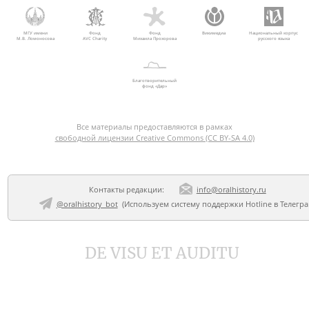
МГУ имени
Фонд
Фонд
Викимедиа
Национальный корпус
М.В. Ломоносова
AVC Charity
Михаила Прохорова
русского языка
Благотворительный
фонд «Дар»
Все материалы предоставляются в рамках
свободной лицензии Creative Commons (CC BY-SA 4.0)
Контакты редакции:
info@oralhistory.ru
@oralhistory_bot
(Используем
систему поддержки Hotline в Телегр
DE VISU ET AUDITU