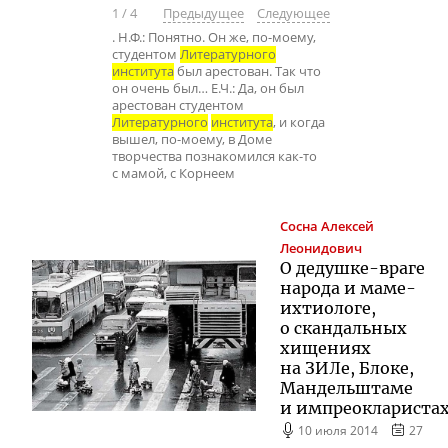
1
/
4
Предыдущее
Следующее
. Н.Ф.: Понятно. Он же, по-моему,
студентом
Литературного
института
был арестован. Так что
он очень был… Е.Ч.: Да, он был
арестован студентом
Литературного
института
, и когда
вышел, по-моему, в Доме
творчества познакомился как-то
с мамой, с Корнеем
Сосна
Алексей
Леонидович
О
дедушке-враге
народа и
маме-
ихтиологе
,
о скандальных
хищениях
на ЗИЛе, Блоке,
Мандельштаме
и импреоклариста
10 июля 2014
27