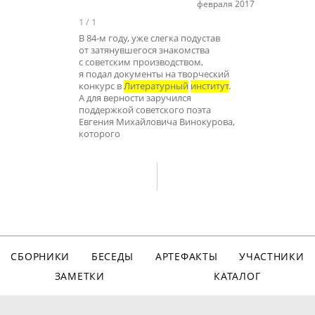
февраля 2017
1
/
1
В 84-м году, уже слегка подустав
от затянувшегося знакомства
с советским производством,
я подал документы на творческий
конкурс в
Литературный
институт
.
А для верности заручился
поддержкой советского поэта
Евгения Михайловича Винокурова,
которого
СБОРНИКИ
БЕСЕДЫ
АРТЕФАКТЫ
УЧАСТНИКИ
ЗАМЕТКИ
КАТАЛОГ