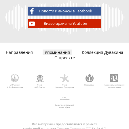
Новости и анонсы в Facebook
Видео-архив на Youtube
Направления
Упоминания
Коллекция Дувакина
О проекте
МГУ имени
Фонд
Фонд
Викимедиа
Национальный корпус
М.В. Ломоносова
AVC Charity
Михаила Прохорова
русского языка
Благотворительный
фонд «Дар»
Все материалы предоставляются в рамках
свободной лицензии Creative Commons (CC BY-SA 4.0)