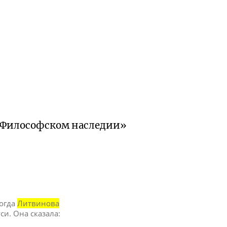
«Философском наследии»
Тогда
Литвинова
и. Она сказала: