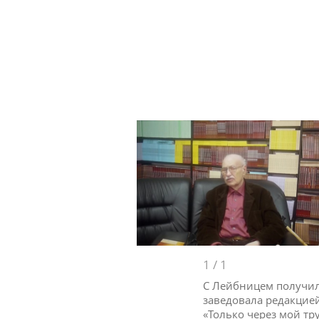
1
/
1
С Лейбницем получила
заведовала редакцией
«Только через мой тру