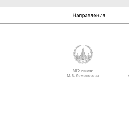
Направления
МГУ имени
М.В. Ломоносова