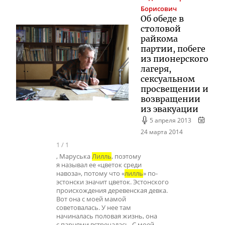
Борисович
Об обеде в
столовой
райкома
партии, побеге
из пионерского
лагеря,
сексуальном
просвещении и
возвращении
из эвакуации
5 апреля 2013
24 марта 2014
1
/
1
, Маруська
Лилль
, поэтому
я называл ее «цветок среди
навоза», потому что «
лилль
» по-
эстонски значит цветок. Эстонского
происхождения деревенская девка.
Вот она с моей мамой
советовалась. У нее там
начиналась половая жизнь, она
с парнями встречалась. С моей