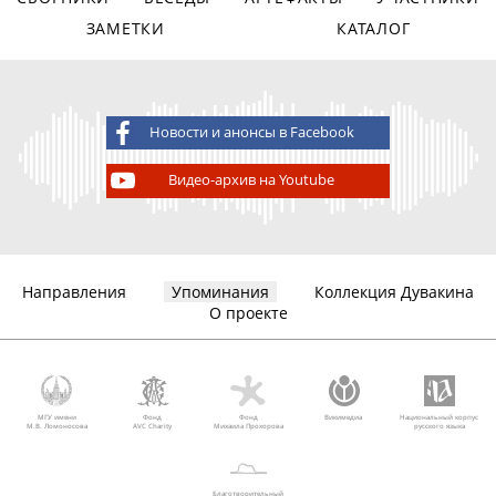
ЗАМЕТКИ
КАТАЛОГ
Новости и анонсы в Facebook
Видео-архив на Youtube
Направления
Упоминания
Коллекция Дувакина
О проекте
МГУ имени
Фонд
Фонд
Викимедиа
Национальный корпус
М.В. Ломоносова
AVC Charity
Михаила Прохорова
русского языка
Благотворительный