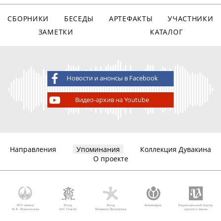
СБОРНИКИ
БЕСЕДЫ
АРТЕФАКТЫ
УЧАСТНИКИ
ЗАМЕТКИ
КАТАЛОГ
Новости и анонсы в Facebook
Видео-архив на Youtube
Направления
Упоминания
Коллекция Дувакина
О проекте
МГУ имени
Фонд
Фонд
Викимедиа
Национальный корпус
М.В. Ломоносова
AVC Charity
Михаила Прохорова
русского языка