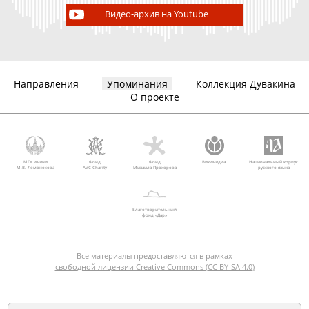
Видео-архив на Youtube
Направления
Упоминания
Коллекция Дувакина
О проекте
МГУ имени
Фонд
Фонд
Викимедиа
Национальный корпус
М.В. Ломоносова
AVC Charity
Михаила Прохорова
русского языка
Благотворительный
фонд «Дар»
Все материалы предоставляются в рамках
свободной лицензии Creative Commons (CC BY-SA 4.0)