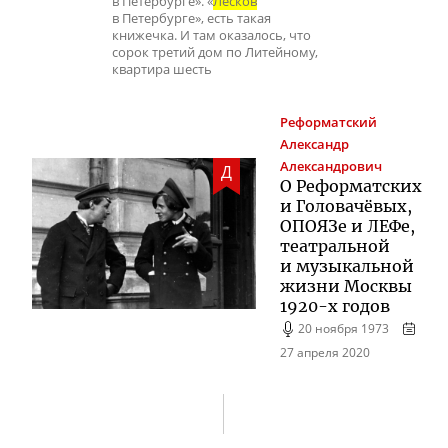
в Петербурге». «
Лесков
в Петербурге», есть такая
книжечка. И там оказалось, что
сорок третий дом по Литейному,
квартира шесть
Реформатский
Александр
Александрович
Д
О Реформатских
и Головачёвых,
ОПОЯЗе и ЛЕФе,
театральной
и музыкальной
жизни Москвы
1920-х
годов
20 ноября 1973
27 апреля 2020