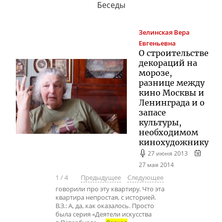
Беседы
Зелинская
Вера
Евгеньевна
О строительстве
декораций на
морозе,
разнице между
кино Москвы и
Ленинграда и о
запасе
культуры,
необходимом
кинохудожнику
27 июня 2013
27 мая 2014
1
/
4
Предыдущее
Следующее
говорили про эту квартиру. Что эта
квартира непростая, с историей.
В.З.: А, да, как оказалось. Просто
была серия «Деятели искусства