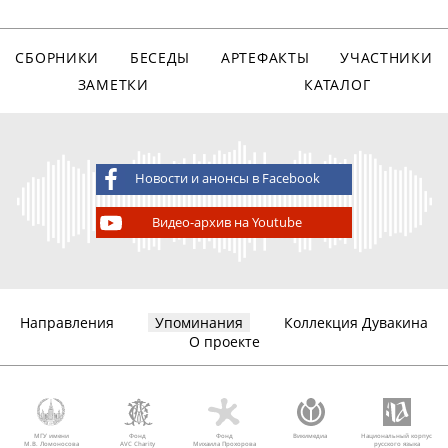
СБОРНИКИ
БЕСЕДЫ
АРТЕФАКТЫ
УЧАСТНИКИ
ЗАМЕТКИ
КАТАЛОГ
Новости и анонсы в Facebook
Видео-архив на Youtube
Направления
Упоминания
Коллекция Дувакина
О проекте
МГУ имени
Фонд
Фонд
Викимедиа
Национальный корпус
М.В. Ломоносова
AVC Charity
Михаила Прохорова
русского языка