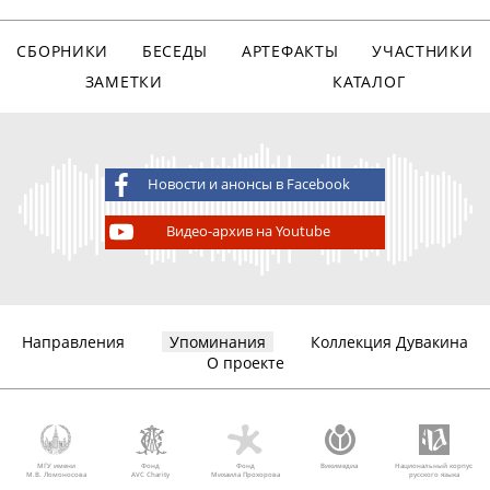
СБОРНИКИ
БЕСЕДЫ
АРТЕФАКТЫ
УЧАСТНИКИ
ЗАМЕТКИ
КАТАЛОГ
Новости и анонсы в Facebook
Видео-архив на Youtube
Направления
Упоминания
Коллекция Дувакина
О проекте
МГУ имени
Фонд
Фонд
Викимедиа
Национальный корпус
М.В. Ломоносова
AVC Charity
Михаила Прохорова
русского языка