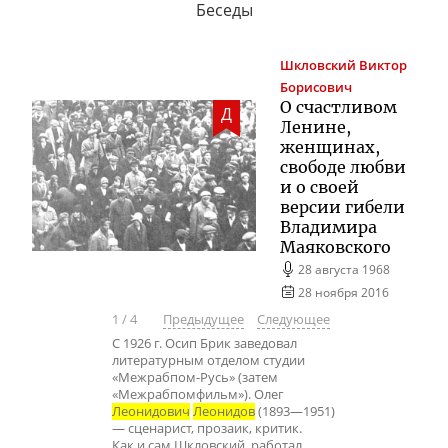
Беседы
Шкловский
Виктор
Борисович
О счастливом
Д
Ленине,
женщинах,
свободе любви
и о своей
версии гибели
Владимира
Маяковского
28 августа 1968
28 ноября 2016
1
/
4
Предыдущее
Следующее
С 1926 г. Осип Брик заведовал
литературным отделом студии
«Межрабпом-Русь» (затем
«Межрабпомфильм»). Олег
Леонидович
Леонидов
(1893—1951)
— сценарист, прозаик, критик.
Как и сам Шкловский, работал