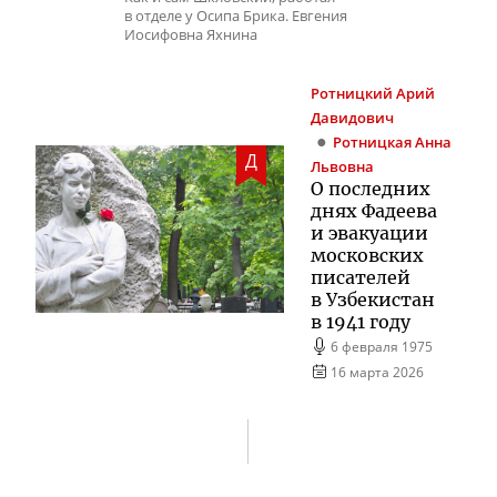
в отделе у Осипа Брика. Евгения
Иосифовна Яхнина
Ротницкий
Арий
Давидович
Ротницкая
Анна
Д
Львовна
О последних
днях Фадеева
и эвакуации
московских
писателей
в Узбекистан
в 1941 году
6 февраля 1975
16 марта 2026