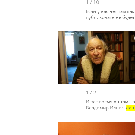
1
/
10
Если у вас нет там ка
публиковать не будет
1
/
2
И все время он там н
Владимир Ильич
Лен