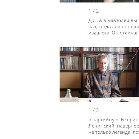
1
/
2
Д.С.: А в мавзолей вы
раз, когда лежал тол
издалека. Он отлича
1
/
3
в партийную. Ее при
Ленинский, наверное,
не только легенда, п