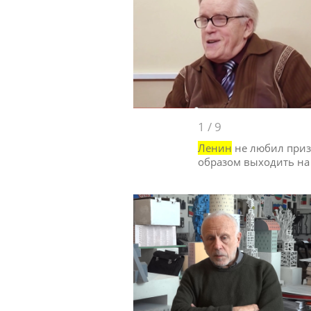
1
/
9
Ленин
не любил призн
образом выходить на