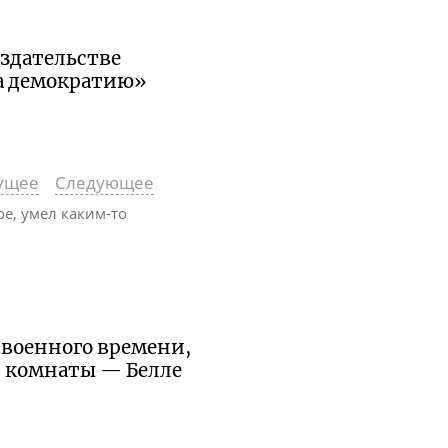
издательстве
а демократию»
ущее
Следующее
е, умел каким-то
е военного времени,
й комнаты — Белле