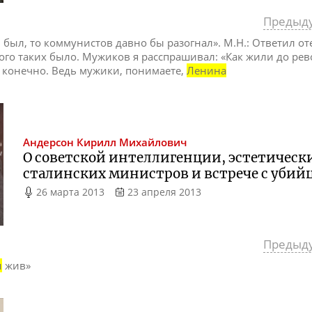
Предыд
 был, то коммунистов давно бы разогнал». М.Н.: Ответил отец,
ного таких было. Мужиков я расспрашивал: «Как жили до р
 конечно. Ведь мужики, понимаете,
Ленина
Андерсон
Кирилл Михайлович
О советской интеллигенции, эстетическ
сталинских министров и встрече с убий
26 марта 2013
23 апреля 2013
Предыд
н
жив»