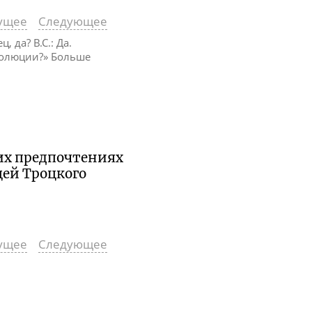
ущее
Следующее
 да? В.С.: Да.
еволюции?» Больше
их предпочтениях
цей Троцкого
ущее
Следующее