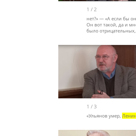
1
/
2
нет?» — «А если бы он
Он вот такой, да и м
было отрицательных,
1
/
3
«Ульянов умер,
Лени