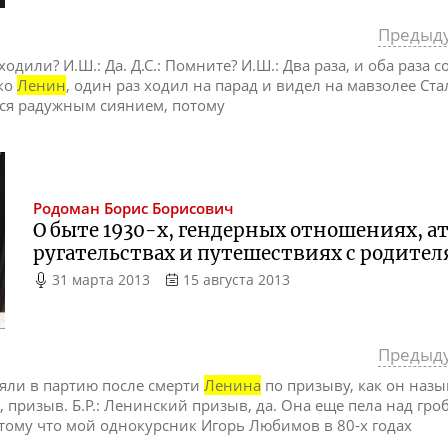
Предыд
 ходили? И.Ш.: Да. Д.С.: Помните? И.Ш.: Два раза, и оба раза
ько
Ленин
, один раз ходил на парад и видел на мавзолее Ста
лся радужным сиянием, потому
Родоман
Борис Борисович
О быте 1930-х, гендерных отношениях, 
ругательствах и путешествиях с родител
31 марта 2013
15 августа 2013
Предыд
няли в партию после смерти
Ленина
по призыву, как он назыв
 призыв. Б.Р.: Ленинский призыв, да. Она еще пела над гр
отому что мой однокурсник Игорь Любимов в 80-х годах