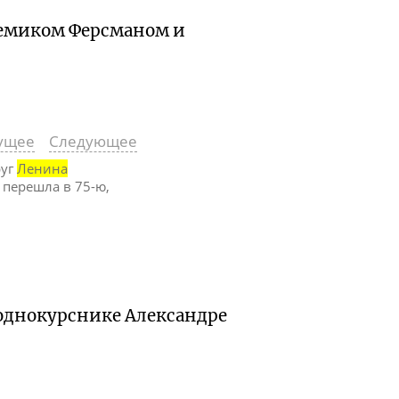
адемиком Ферсманом и
ущее
Следующее
руг
Ленина
 перешла в 75-ю,
 однокурснике Александре