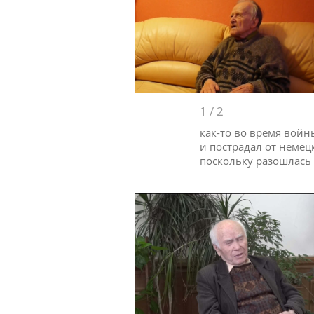
1
/
2
как-то во время войн
и пострадал от немецк
поскольку разошлась 