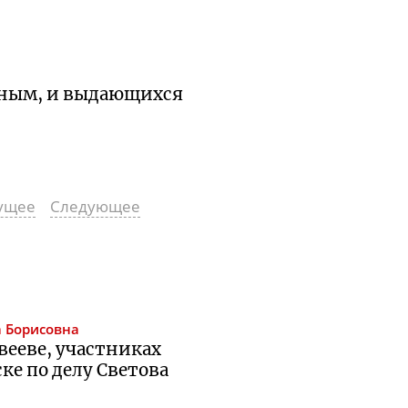
ченым, и выдающихся
ущее
Следующее
 Борисовна
вееве, участниках
е по делу Светова