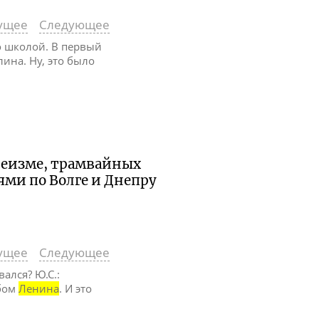
ущее
Следующее
 со школой. В первый
лина. Ну, это было
атеизме, трамвайных
ями по Волге и Днепру
ущее
Следующее
ался? Ю.С.:
обом
Ленина
. И это