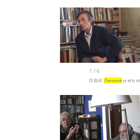
1
/
6
О В.И.
Ленине
и его 