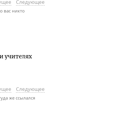
ущее
Следующее
то вас никто
 и учителях
ущее
Следующее
туда же ссылался