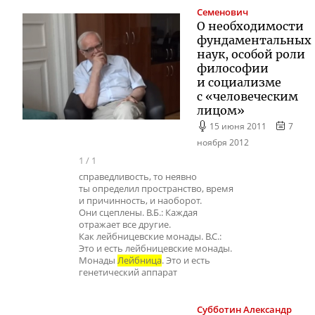
Семенович
О необходимости
фундаментальных
наук, особой роли
философии
и социализме
с «человеческим
лицом»
15 июня 2011
7
ноября 2012
1
/
1
справедливость, то неявно
ты определил пространство, время
и причинность, и наоборот.
Они сцеплены. В.Б.: Каждая
отражает все другие.
Как лейбницевские монады. В.С.:
Это и есть лейбницевские монады.
Монады
Лейбница
. Это и есть
генетический аппарат
Субботин
Александр