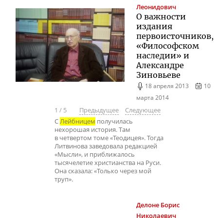
Леонидович
О важности
издания
первоисточников,
«Философском
наследии» и
Александре
Зиновьеве
18 апреля 2013
10
марта 2014
1
/
5
Предыдущее
Следующее
С
Лейбницем
получилась
нехорошая история. Там
в четвертом томе «Теодицея». Тогда
Литвинова заведовала редакцией
«Мысли», и приближалось
тысячелетие христианства на Руси.
Она сказала: «Только через мой
труп».
Делоне
Борис
Николаевич