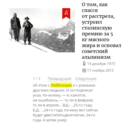
О том, как
спасся
Д
от расстрела,
устроил
сталинскую
премию за 5
кг мясного
жира и основал
советский
альпинизм
14 декабря 1973
17 ноября 2015
1
/
3
Предыдущее
Следующее
об этом с
Лейбницем
и с разными
другими людьми. И он подписал
указ, по-моему, — я, кажется,
не ошибаюсь, — то ли в феврале,
то ли в апреле… В.Д.: ...25-го года.
Б.Д.: ...24-го года, почему вот сейчас
будет двестипятьдесятлетие. 24-го
года. А затем умер