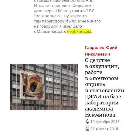
отъезда Каценеленбогена. Н.В.:
И значит пришлось Федоренке
даже через ЦК это утрясать? Е.Я.:
Это я не знаю… Ну, какие-то
там переговоры были. Мне ничего
не говорили, я имел дело
с Майминасом, с
Лейбкиндом
.
Гаврилец
Юрий
Николаевич
О детстве
в оккупации,
работе
в «почтовом
ящике»
и становлении
ЦЭМИ на базе
лаборатории
академика
Немчинова
19 декабря 2013
31 января 2018