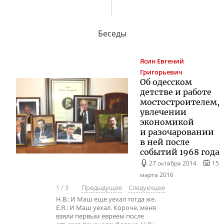
Беседы
Ясин
Евгений
Григорьевич
Об одесском
детстве и работе
мостостроителем,
увлечении
экономикой
и разочаровании
в ней после
событий 1968 года
27 октября 2014
15
марта 2016
1
/
3
Предыдущее
Следующее
Н.В.: И Маш еще уехал тогда же.
Е.Я.: И Маш уехал. Короче, меня
взяли первым евреем после