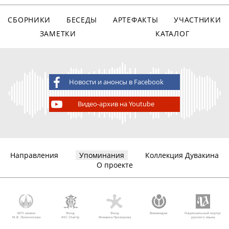
СБОРНИКИ
БЕСЕДЫ
АРТЕФАКТЫ
УЧАСТНИКИ
ЗАМЕТКИ
КАТАЛОГ
Новости и анонсы в Facebook
Видео-архив на Youtube
Направления
Упоминания
Коллекция Дувакина
О проекте
МГУ имени
Фонд
Фонд
Викимедиа
Национальный корпус
М.В. Ломоносова
AVC Charity
Михаила Прохорова
русского языка