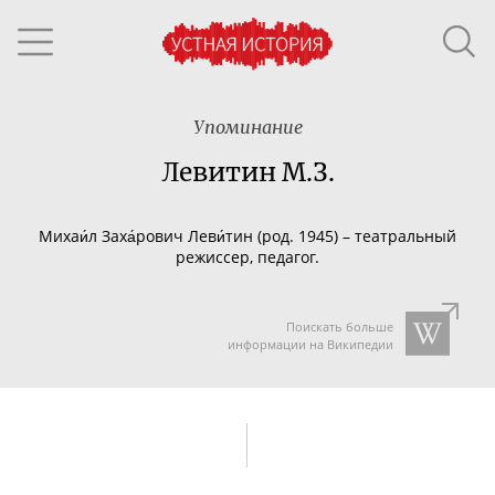
Упоминание
Левитин М.З.
Михаи́л Заха́рович Леви́тин (род. 1945) – театральный
режиссер, педагог.
Поискать больше
информации на Википедии