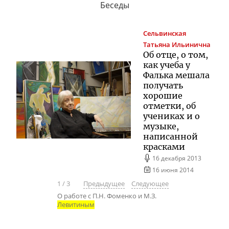
Беседы
Сельвинская
Татьяна Ильинична
Об отце, о том,
как учеба у
Фалька мешала
получать
хорошие
отметки, об
учениках и о
музыке,
написанной
красками
16 декабря 2013
16 июня 2014
1
/
3
Предыдущее
Следующее
О работе с П.Н. Фоменко и М.З.
Левитиным