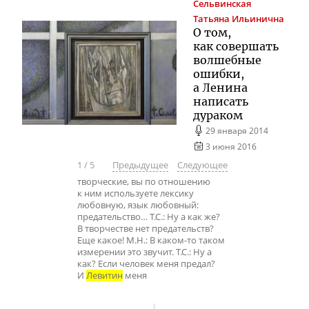
Сельвинская
Татьяна Ильинична
О том,
как совершать
волшебные
ошибки,
а Ленина
написать
дураком
29 января 2014
3 июня 2016
1
/
5
Предыдущее
Следующее
творческие, вы по отношению
к ним используете лексику
любовную, язык любовный:
предательство… Т.С.: Ну а как же?
В творчестве нет предательств?
Еще какое! М.Н.: В каком-то таком
измерении это звучит. Т.С.: Ну а
как? Если человек меня предал?
И
Левитин
меня