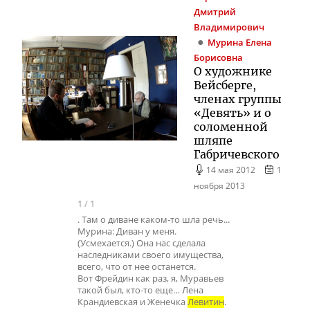
Дмитрий
Владимирович
Мурина
Елена
Борисовна
О художнике
Вейсберге,
членах группы
«Девять» и о
соломенной
шляпе
Габричевского
14 мая 2012
1
ноября 2013
1
/
1
. Там о диване каком-то шла речь...
Мурина: Диван у меня.
(Усмехается.) Она нас сделала
наследниками своего имущества,
всего, что от нее останется.
Вот Фрейдин как раз, я, Муравьев
такой был, кто-то еще… Лена
Крандиевская и Женечка
Левитин
.