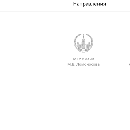
Направления
МГУ имени
М.В. Ломоносова