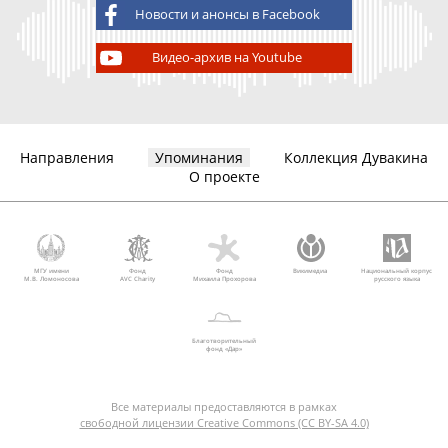
Новости и анонсы в Facebook
Видео-архив на Youtube
Направления
Упоминания
Коллекция Дувакина
О проекте
МГУ имени
Фонд
Фонд
Викимедиа
Национальный корпус
М.В. Ломоносова
AVC Charity
Михаила Прохорова
русского языка
Благотворительный
фонд «Дар»
Все материалы предоставляются в рамках
свободной лицензии Creative Commons (CC BY-SA 4.0)