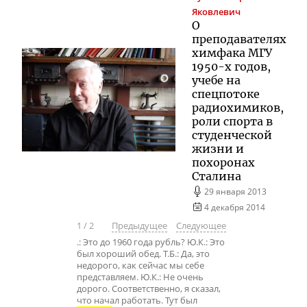
Яковлевич
О
преподавателях
химфака МГУ
1950-х годов,
учебе на
спецпотоке
радиохимиков,
роли спорта в
студенческой
жизни и
похоронах
Сталина
29 января 2013
4 декабря 2014
1
/
2
Предыдущее
Следующее
.: Это до 1960 года рубль? Ю.К.: Это
был хороший обед. Т.Б.: Да, это
недорого, как сейчас мы себе
представляем. Ю.К.: Не очень
дорого. Соответственно, я сказал,
что начал работать. Тут был