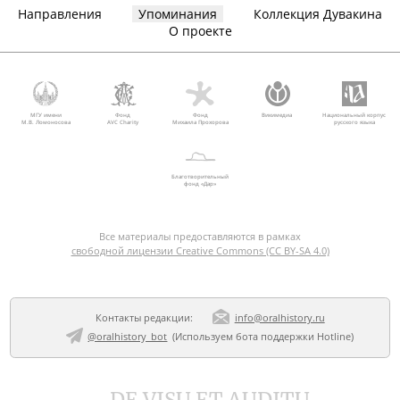
Направления
Упоминания
Коллекция Дувакина
О проекте
МГУ имени
Фонд
Фонд
Викимедиа
Национальный корпус
М.В. Ломоносова
AVC Charity
Михаила Прохорова
русского языка
Благотворительный
фонд «Дар»
Все материалы предоставляются в рамках
свободной лицензии Creative Commons (CC BY-SA 4.0)
Контакты редакции:
info@oralhistory.ru
@oralhistory_bot
(Используем
бота поддержки Hotline
)
DE VISU ET AUDITU