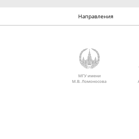
Направления
МГУ имени
М.В. Ломоносова