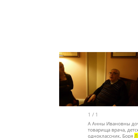
1
/
1
А Анны Ивановны дочк
товарища врача, детск
одноклассник, Боря
Л