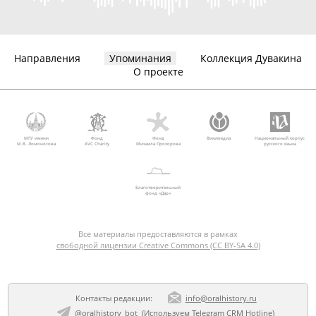
Направления
Упоминания
Коллекция Дувакина
О проекте
МГУ имени
Фонд
Фонд
Викимедиа
Национальный корпус
М.В. Ломоносова
AVC Charity
Михаила Прохорова
русского языка
Благотворительный
фонд «Дар»
Все материалы предоставляются в рамках
свободной лицензии Creative Commons (CC BY-SA 4.0)
Контакты редакции:
info@oralhistory.ru
@oralhistory_bot
(Используем
Telegram CRM Hotline
)