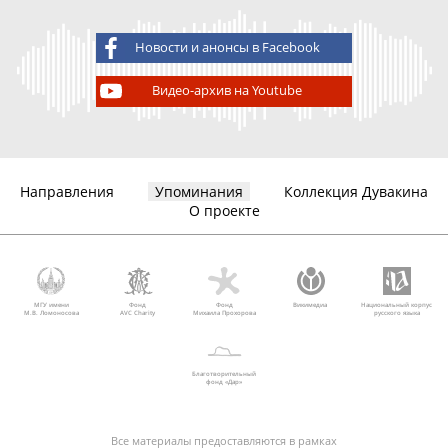
Новости и анонсы в Facebook
Видео-архив на Youtube
Направления
Упоминания
Коллекция Дувакина
О проекте
МГУ имени
Фонд
Фонд
Викимедиа
Национальный корпус
М.В. Ломоносова
AVC Charity
Михаила Прохорова
русского языка
Благотворительный
фонд «Дар»
Все материалы предоставляются в рамках