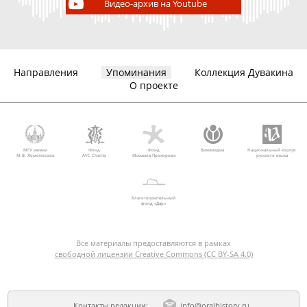
Видео-архив на Youtube
Направления
Упоминания
Коллекция Дувакина
О проекте
МГУ имени
Фонд
Фонд
Викимедиа
Национальный корпус
М.В. Ломоносова
AVC Charity
Михаила Прохорова
русского языка
Благотворительный
фонд «Дар»
Все материалы предоставляются в рамках
свободной лицензии Creative Commons (CC BY-SA 4.0)
Контакты редакции:
info@oralhistory.ru