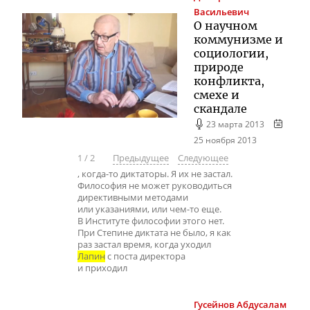
Васильевич
О научном
коммунизме и
социологии,
природе
конфликта,
смехе и
скандале
23 марта 2013
25 ноября 2013
1
/
2
Предыдущее
Следующее
, когда-то диктаторы. Я их не застал.
Философия не может руководиться
директивными методами
или указаниями, или чем-то еще.
В Институте философии этого нет.
При Степине диктата не было, я как
раз застал время, когда уходил
Лапин
с поста директора
и приходил
Гусейнов
Абдусалам