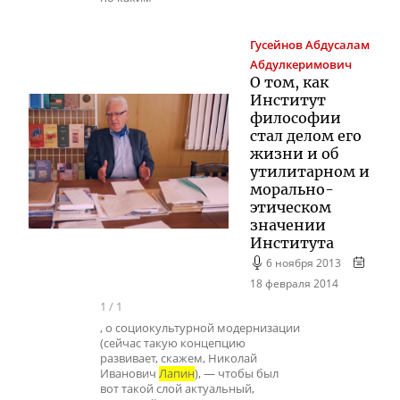
Гусейнов
Абдусалам
Абдулкеримович
О том, как
Институт
философии
стал делом его
жизни и об
утилитарном и
морально-
этическом
значении
Института
6 ноября 2013
18 февраля 2014
1
/
1
, о социокультурной модернизации
(сейчас такую концепцию
развивает, скажем, Николай
Иванович
Лапин
), — чтобы был
вот такой слой актуальный,