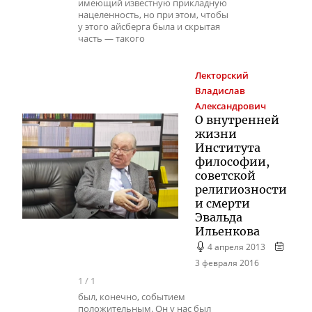
имеющий известную прикладную
нацеленность, но при этом, чтобы
у этого айсберга была и скрытая
часть — такого
Лекторский
Владислав
Александрович
О внутренней
жизни
Института
философии,
советской
религиозности
и смерти
Эвальда
Ильенкова
4 апреля 2013
3 февраля 2016
1
/
1
был, конечно, событием
положительным. Он у нас был