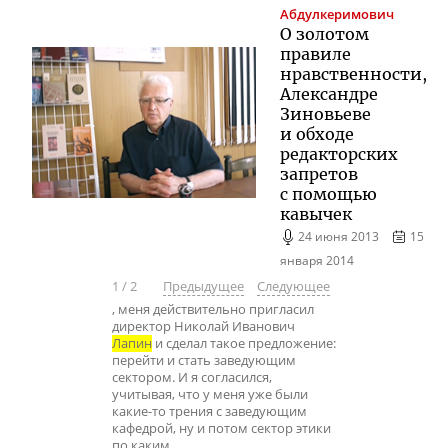
Абдулкеримович
О золотом
правиле
нравственности,
Александре
Зиновьеве
и обходе
редакторских
запретов
с помощью
кавычек
24 июня 2013
15
января 2014
1
/
2
Предыдущее
Следующее
, меня действительно пригласил
директор Николай Иванович
Лапин
и сделал такое предложение:
перейти и стать заведующим
сектором. И я согласился,
учитывая, что у меня уже были
какие-то трения с заведующим
кафедрой, ну и потом сектор этики
по каким