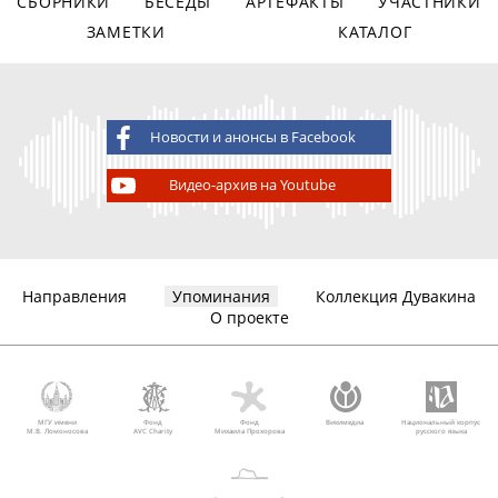
СБОРНИКИ
БЕСЕДЫ
АРТЕФАКТЫ
УЧАСТНИКИ
ЗАМЕТКИ
КАТАЛОГ
Новости и анонсы в Facebook
Видео-архив на Youtube
Направления
Упоминания
Коллекция Дувакина
О проекте
МГУ имени
Фонд
Фонд
Викимедиа
Национальный корпус
М.В. Ломоносова
AVC Charity
Михаила Прохорова
русского языка